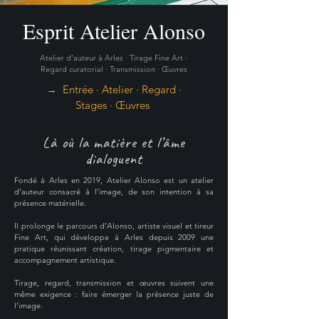
Esprit Atelier Alonso
Atelier d’auteur à Arles · Tirage Fine Art ·
Regard curatorial · Transmission · Œuvres
→
Entrée
·
Atelier
·
Regard
·
Stages
·
Œuvres
Là où la matière et l’âme
dialoguent
Fondé à Arles en 2019, Atelier Alonso est un atelier
d’auteur consacré à l’image, de son intention à sa
présence matérielle.
Il prolonge le parcours d’Alonso, artiste visuel et tireur
Fine Art, qui développe à Arles depuis 2009 une
pratique réunissant création, tirage pigmentaire et
accompagnement artistique.
Tirage, regard, transmission et œuvres suivent une
même exigence : faire émerger la présence juste de
l’image.