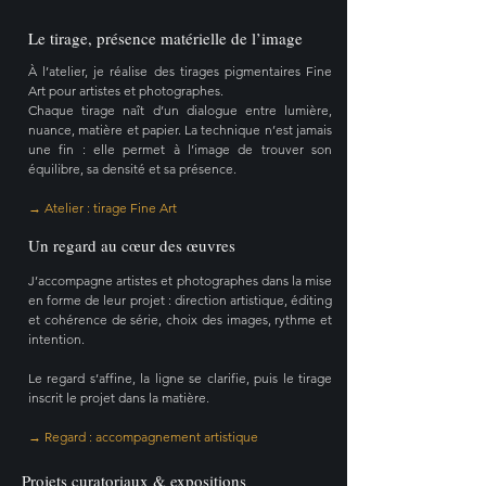
Le tirage, présence matérielle de l’image
À l’atelier, je réalise des tirages pigmentaires Fine
Art pour artistes et photographes.
Chaque tirage naît d’un dialogue entre lumière,
nuance, matière et papier. La technique n’est jamais
une fin : elle permet à l’image de trouver son
équilibre, sa densité et sa présence.
→ Atelier :
tirage Fine Art
Un regard au cœur des œuvres
J’accompagne artistes et photographes dans la mise
en forme de leur projet : direction artistique, éditing
et cohérence de série, choix des images, rythme et
intention.
Le regard s’affine, la ligne se clarifie, puis le tirage
inscrit le projet dans la matière.
→ Regard :
accompagnement artistique
Projets curatoriaux & expositions