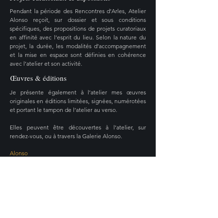
Pendant la période des Rencontres d’Arles, Atelier
Alonso reçoit, sur dossier et sous conditions
spécifiques, des propositions de projets curatoriaux
en affinité avec l’esprit du lieu. Selon la nature du
projet, la durée, les modalités d’accompagnement
et la mise en espace sont définies en cohérence
avec l’atelier et son activité.
Œuvres & éditions
Je présente également à l’atelier mes œuvres
originales en éditions limitées, signées, numérotées
et portant le tampon de l’atelier au verso.
Elles peuvent être découvertes à l’atelier, sur
rendez-vous, ou à travers la Galerie Alonso.
Alonso
Artiste visuel · Tireur Fine Art · Direction artistique
Transmission : stages & masterclass
Au cœur d’Arles, je transmets mon savoir-faire
autour du regard, de la préparation de l’image et de
l’exigence du tirage Fine Art.