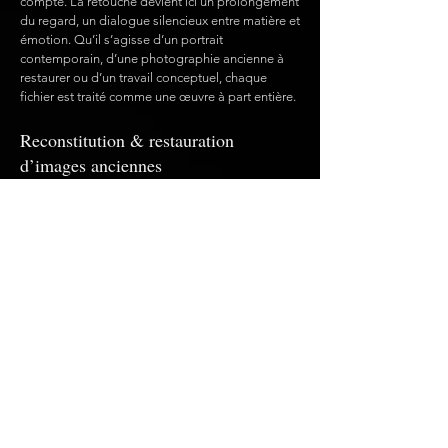
compte. La retouche devient ici un prolongement
du regard, un dialogue silencieux entre matière et
émotion. Qu’il s’agisse d’un portrait
contemporain, d’une photographie ancienne à
restaurer ou d’un travail conceptuel, chaque
fichier est traité comme une œuvre à part entière.
Reconstitution & restauration
d’images anciennes
Certaines images anciennes portent les
marques du temps :
effacements, ruptures, silences visuels.
Des outils de reconstitution avancée permettent
aujourd’hui d’explorer ces zones perdues avec
une finesse nouvelle, guidée par le regard,
l’écoute et le respect de l’image originale. Il ne
s’agit jamais de recréer, mais de retrouver ce qui
peut l’être, sans trahir la mémoire ni l’intention.
Redonner présence, sans jamais trahir l’intention.
→ Confier une image