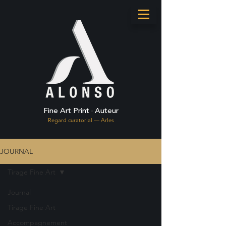
Fine Art Print · Auteur
Regard curatorial — Arles
JOURNAL
Tirage Fine Art
Journal
Tirage Fine Art
Accompagnement