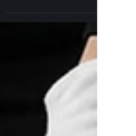
Un tirage pigmentaire Fine Art, c’est la matière au service
d’un regard : un rendu stable, une cohérence de série, et
une décision assumée jusqu’à la présence au mur.